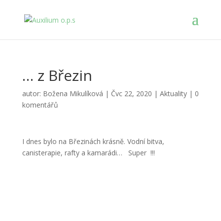
… z Březin
autor:
Božena Mikulíková
|
Čvc 22, 2020
|
Aktuality
|
0
komentářů
I dnes bylo na Březinách krásně. Vodní bitva,
canisterapie, rafty a kamarádi… Super !!!