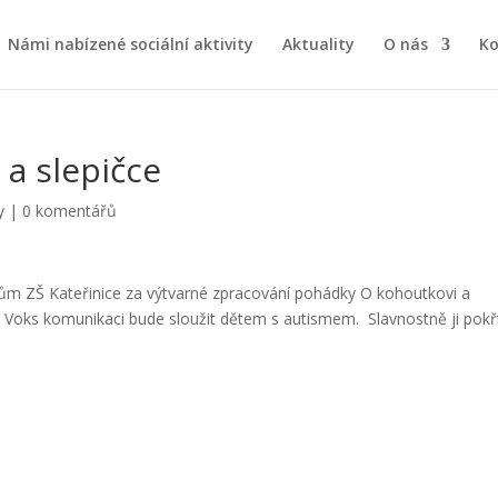
Námi nabízené sociální aktivity
Aktuality
O nás
Ko
a slepičce
y
|
0 komentářů
kům ZŠ Kateřinice za výtvarné zpracování pohádky O kohoutkovi a
 ve Voks komunikaci bude sloužit dětem s autismem. Slavnostně ji pok